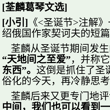
[荃麟葛琴文选]
[小引]
《<圣诞节>注解》
绍俄国作家契诃夫的短篇
荃麟从圣诞节期间发生
“天地间之至爱”
，并称它
东西”。
这倒是抓住了圣
俗化的今天，再冷静思考
荃麟后来又更专门地评
中间，我们也可以看到一