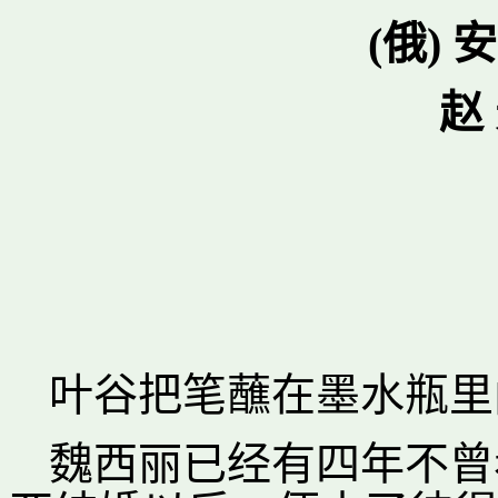
(俄) 
赵
叶谷把笔蘸在墨水瓶里
魏西丽已经有四年不曾