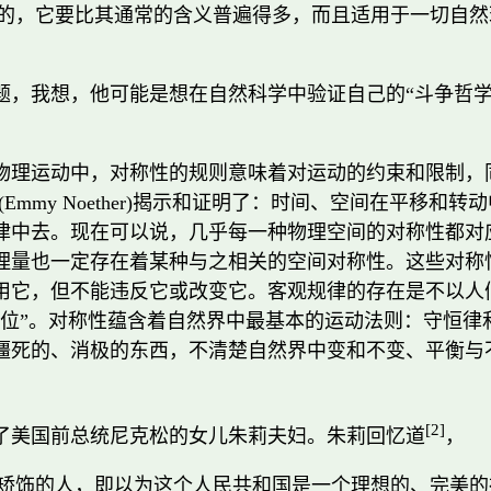
的，它要比其通常的含义普遍得多，而且适用于一切自然
题，我想，他可能是想在自然科学中验证自己的“斗争哲学
物理运动中，对称性的规则意味着对运动的约束和限制，
(Emmy Noether)揭示和证明了：时间、空间在平
律中去。现在可以说，几乎每一种物理空间的对称性都对
理量也一定存在着某种与之相关的空间对称性。这些对称
用它，但不能违反它或改变它。客观规律的存在是不以人
地位”。对称性蕴含着自然界中最基本的运动法则：守恒律
僵死的、消极的东西，不清楚自然界中变和不变、平衡与
[2]
了美国前总统尼克松的女儿朱莉夫妇。朱莉回忆道
，
矫饰的人，即以为这个人民共和国是一个理想的、完美的