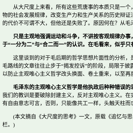
从大尺度上来看，所有这些荒唐事的本质只是一个
物的社会发展规律，改变生产力和生产关系的历史辩证
的代价不可谓不大，但他还是失败了。原因何在？从毛
只是主观地强调运动和斗争，不讲按客观规律办事
于“一分为二”与“合二而一”的认识。在毛看来，似乎只有
这里谈到的对于毛后期的哲学思想片面性的分析，
毛路线的文章往往止步于“揭发控诉”的阶段，局限于
以防止主观唯心主义哲学改头换面、卷土重来，以至再
毛泽东的主观唯心主义哲学是他执政后种种错误的
我们的教训是要破除封建主义，反对主观唯心主义。在
有自由意志可言，否则，只能像共工一样，头触天柱而亡
(本文摘自《大尺度的思考》一文，原载《追忆与思考》，小
栏。)