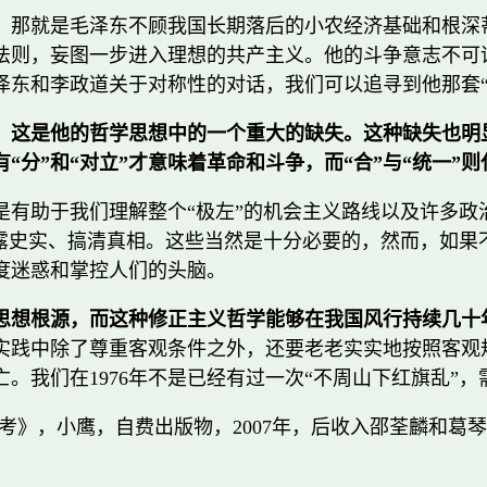
，那就是毛泽东不顾我国长期落后的小农经济基础和根深
法则，妄图一步进入理想的共产主义。他的斗争意志不可
泽东和李政道关于对称性的对话，我们可以追寻到他那套“
，这是他的哲学思想中的一个重大的缺失。这种缺失也明
“分”和“对立”才意味着革命和斗争，而“合”与“统一”则
是有助于我们理解整个“极左”的机会主义路线以及许多政
披露史实、搞清真相。这些当然是十分必要的，然而，如果
度迷惑和掌控人们的头脑。
思想根源，而这种修正主义哲学能够在我国风行持续几十
实践中除了尊重客观条件之外，还要老老实实地按照客观
。我们在1976年不是已经有过一次“不周山下红旗乱”
鹰，自费出版物，2007年，后收入邵荃麟和葛琴纪念网站：ht