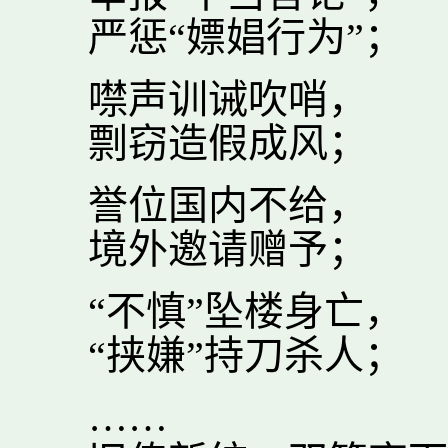
严惩“嫖娼行为”；
噤声训诫吹哨，
剽窃造假成风；
誉位国内不给，
境外邀请赠予；
“不慎”坠楼身亡，
“挟嫌”持刀杀人；
……